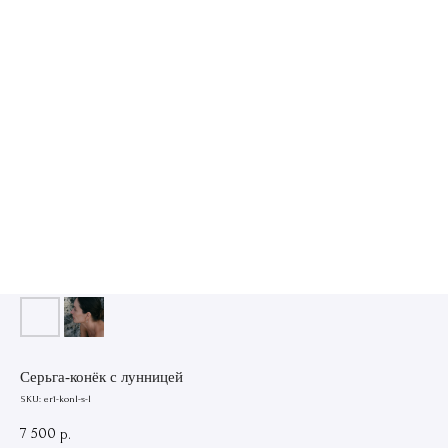
Серьга-конёк с лунницей
SKU:
er1-konl-s-l
7 500
р.