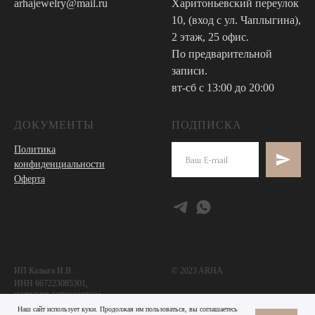
arhajewelry@mail.ru
Харитоньевский переулок
10, (вход с ул. Чаплыгина),
2 этаж, 25 офис.
По предварительной
записи.
вт-сб с 13:00 до 20:00
ДОКУМЕНТЫ
ПОДПИСКА
Политика
конфиденциальности
Оферта
ИП Калыга И.В.
© 2023 ARHA
ИНН 667223085301,
ОГРНИП 667223085301.
Наш сайт использует куки. Продолжая им пользоваться, вы соглашаетесь