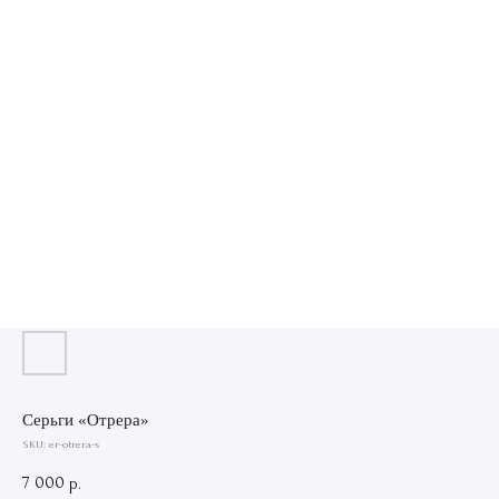
Серьги «Отрера»
SKU:
er-otrera-s
7 000
р.