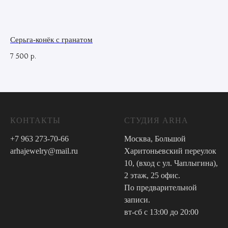
Серьга-конёк с гранатом
Ха
7 500
11
р.
КОНТАКТЫ
СТУДИЯ ARHA
+7 963 273-70-66
Москва, Большой
arhajewelry@mail.ru
Харитоньевский переулок
10, (вход с ул. Чаплыгина),
2 этаж, 25 офис.
По предварительной
записи.
вт-сб с 13:00 до 20:00