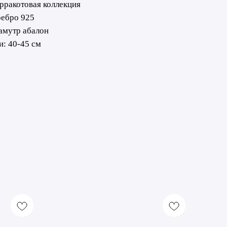
рракотовая коллекция
ребро 925
амутр абалон
и: 40-45 см