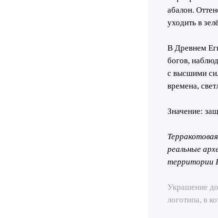
абалон. Отте
уходить в зел
В Древнем Еги
богов, наблю
с высшими си
времена, свет
Значение: защ
Терракотовая
реальные арх
территории Б
Украшение дос
логотипа, в к