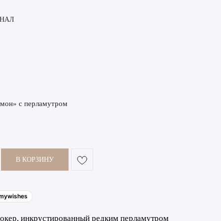
РНАЛ
Амон» с перламутром
В КОРЗИНУ
mywishes
окер, инкрустированный редким перламутром