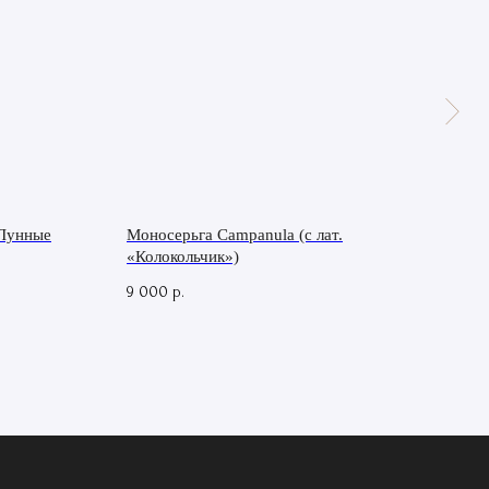
«Лунные
Моносерьга Campanula (с лат.
Локе
«Колокольчик»)
15 0
9 000
р.