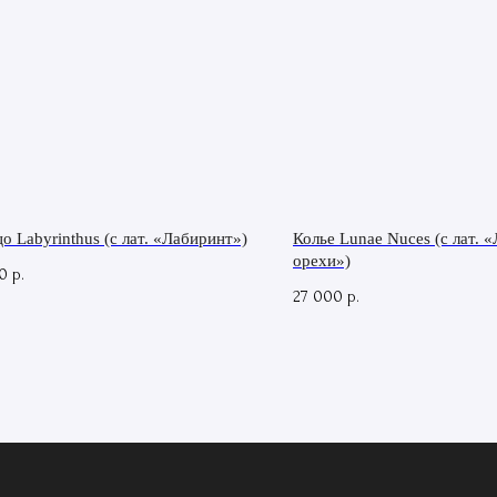
о Labyrinthus (с лат. «Лабиринт»)
Колье Lunae Nuces (с лат. 
орехи»)
0
р.
27 000
р.