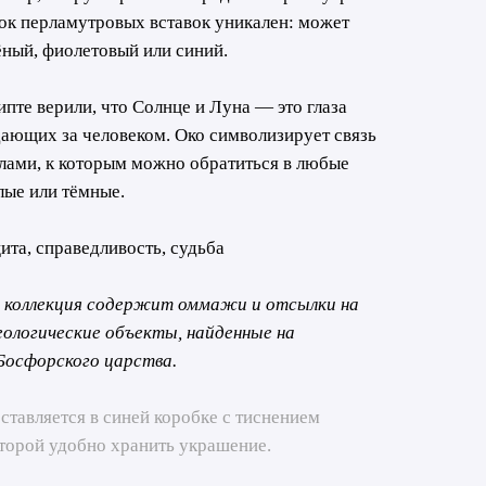
нок перламутровых вставок уникален: может
ёный, фиолетовый или синий.
пте верили, что Солнце и Луна — это глаза
дающих за человеком. Око символизирует связь
лами, к которым можно обратиться в любые
лые или тёмные.
ита, справедливость, судьба
 коллекция содержит оммажи и отсылки на
еологические объекты, найденные на
осфорского царства.
тавляется в синей коробке с тиснением
оторой удобно хранить украшение.