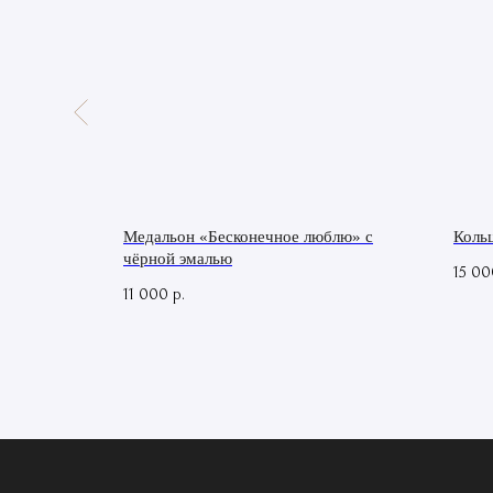
 яшмой
Медальон «Бесконечное люблю» с
Кольц
чёрной эмалью
15 00
11 000
р.