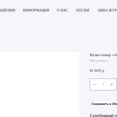
АШЕНИЯ
ИНФОРМАЦИЯ
О НАС
АТЕЛЬЕ
ARHA ЖУ
Колье-чокер «
SKU:
p-amon-s
16 000
р.
Сохранить в Oh
Серебряный ч