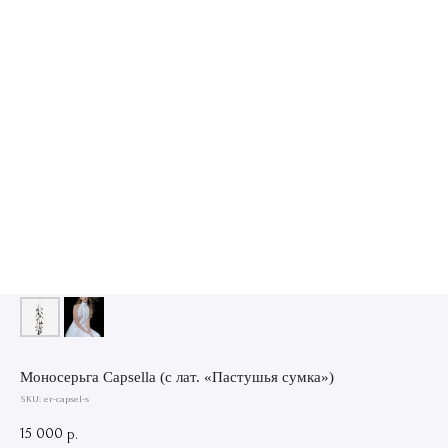
Моносерьга Capsella (с лат. «Пастушья сумка»)
SKU:
er-capsel-s
15 000
р.