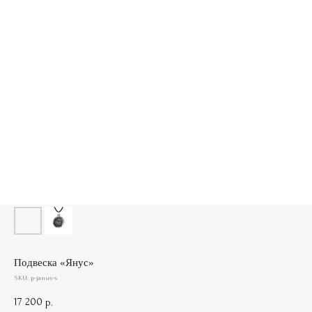
Подвеска «Янус»
SKU:
p-janus-s
17 200
р.