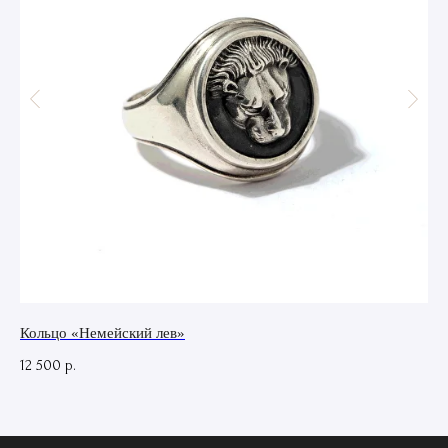
Кольцо «Немейский лев»
Ха
12 500
12
р.