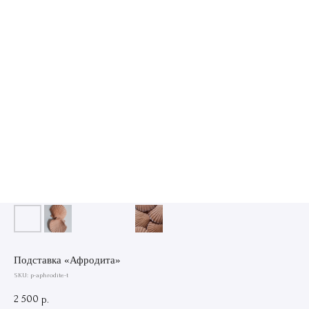
Подставка «Афродита»
SKU:
p-aphrodite-t
2 500
р.