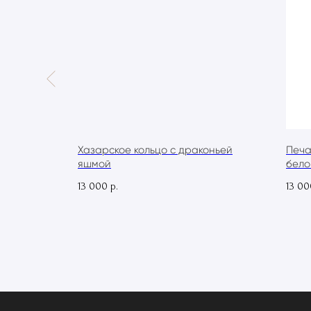
 в
Хазарское кольцо с драконьей
Печа
яшмой
бело
13 000
13 00
р.