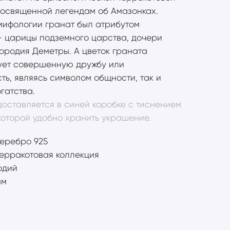
посвященной легендам об Амазонках.
мифологии гранат был атрибутом
 царицы подземного царства, дочери
ородия Деметры. А цветок граната
ует совершенную дружбу или
ть, являясь символом общности, так и
гатства.
оставляется в синей коробке с тиснением
 которой удобно хранить украшение.
еребро 925
Терракотовая коллекция
одий
мм