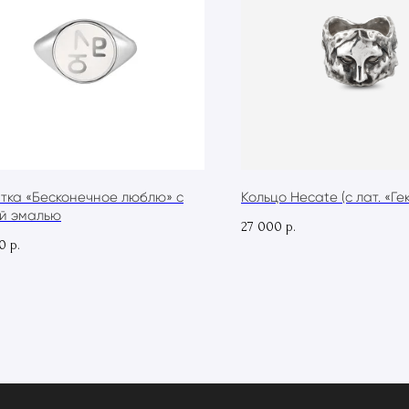
тка «Бесконечное люблю» с
Кольцо Hecate (с лат. «Ге
й эмалью
27 000
р.
0
р.