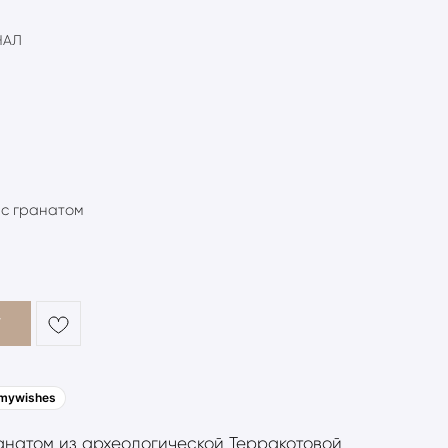
НАЛ
 с гранатом
У
mywishes
анатом из археологической Терракотовой