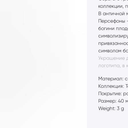
коллекции, 
В античной 
Персефоны -
богини плод
символизир
привязаннос
символом бо
Украшение д
логотипа, в
Материал: с
Коллекция: 
Покрытие: р
Размер: 40 
Weight: 3 g