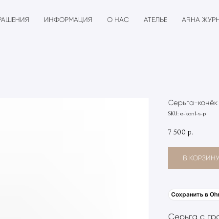
РАШЕНИЯ
ИНФОРМАЦИЯ
О НАС
АТЕЛЬЕ
ARHA ЖУР
Серьга-конёк
SKU:
e-konl-s-p
7 500
р.
В КОРЗИН
Сохранить в Oh
Серьга с гр